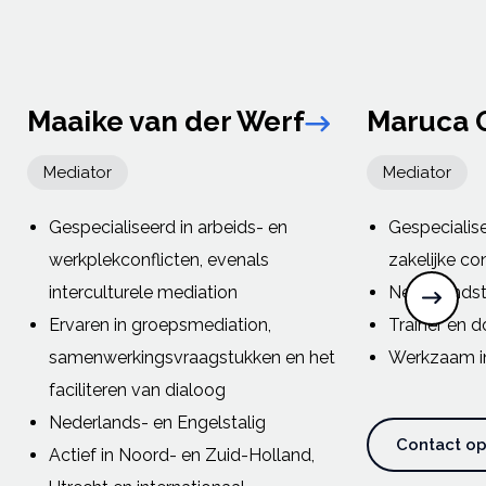
Maaike van der Werf
Maruca 
Link arrow
Mediator
Mediator
Gespecialiseerd in arbeids- en
Gespecialise
werkplekconflicten, evenals
zakelijke co
interculturele mediation
Nederlandsta
Ervaren in groepsmediation,
Trainer en d
samenwerkingsvraagstukken en het
Werkzaam in
faciliteren van dialoog
Nederlands- en Engelstalig
Contact o
Actief in Noord- en Zuid-Holland,