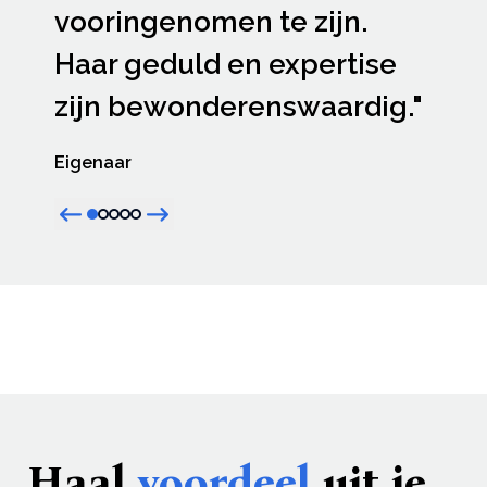
vooringenomen te zijn.
Haar geduld en expertise
zijn bewonderenswaardig."
Eigenaar
Previous item
Next item
Active item dot
Item dot
Item dot
Item dot
Item dot
Haal
voordeel
uit je