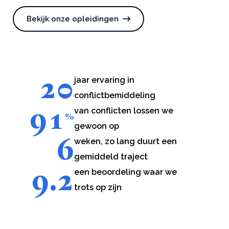
Bekijk onze opleidingen
20
jaar ervaring in
conflictbemiddeling
91
van conflicten lossen we
%
gewoon op
6
weken, zo lang duurt een
gemiddeld traject
9.2
een beoordeling waar we
trots op zijn