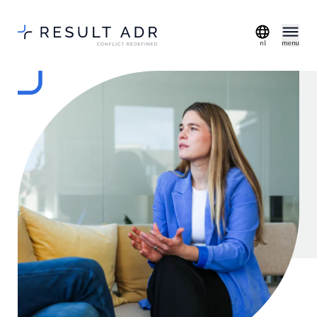
nl
menu