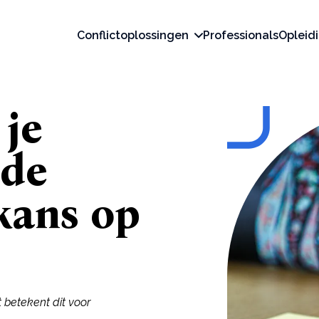
Conflictoplossingen
Professionals
Opleid
je
nde
kans op
 betekent dit voor