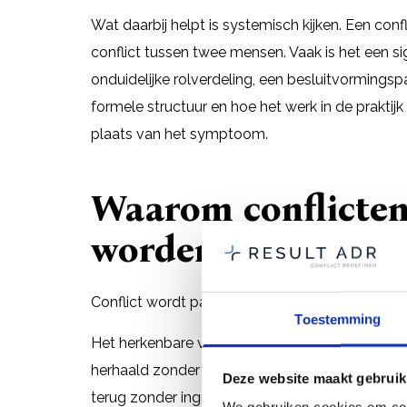
Wat daarbij helpt is systemisch kijken. Een con
conflict tussen twee mensen. Vaak is het een sig
onduidelijke rolverdeling, een besluitvormingsp
formele structuur en hoe het werk in de praktijk
plaats van het symptoom.
Waarom conflicten 
worden
Conflict wordt pas serieus genomen als het zich
Toestemming
Het herkenbare verloop: mensen praten over el
herhaald zonder beweging en het vertrouwen 
Deze website maakt gebruik
terug zonder ingreep.
We gebruiken cookies om cont