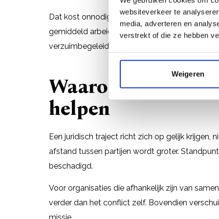
websiteverkeer te analyseren
Dat kost onnodig veel energie, verzuim en men
media, adverteren en analys
gemiddeld arbeidsconflict een organisatie zo'
verstrekt of die ze hebben v
verzuimbegeleiding, productiviteitsverlies en ju
Weigeren
Waarom juridische
helpen
Een juridisch traject richt zich op gelijk krijgen
afstand tussen partijen wordt groter. Standpunt
beschadigd.
Voor organisaties die afhankelijk zijn van same
verder dan het conflict zelf. Bovendien verschu
missie.