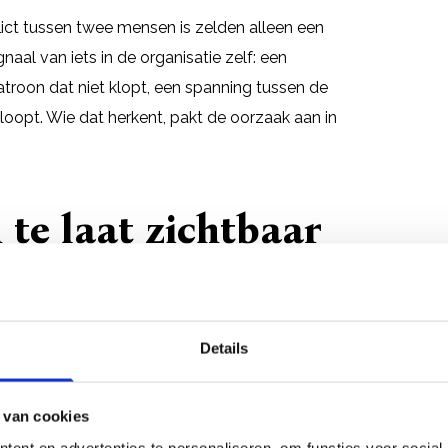
flict tussen twee mensen is zelden alleen een
naal van iets in de organisatie zelf: een
atroon dat niet klopt, een spanning tussen de
 loopt. Wie dat herkent, pakt de oorzaak aan in
te laat zichtbaar
tbaar is, maar dan is het al ver gevorderd.
Details
kaar in plaats van met elkaar, standpunten worden
neemt af. Op een gegeven moment is er geen weg
 van cookies
ent en advertenties te personaliseren, om functies voor social