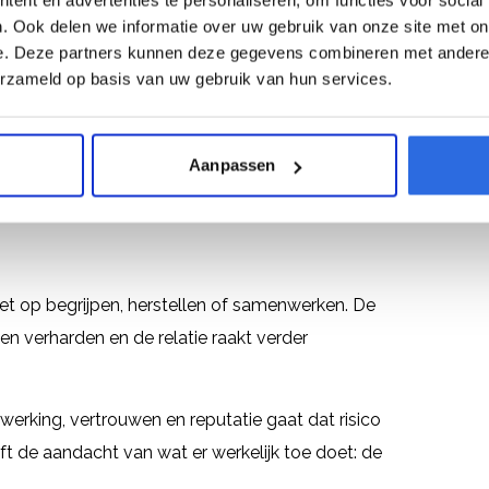
. Ook delen we informatie over uw gebruik van onze site met on
sen die afhaken. Onderzoek toont aan dat een
e. Deze partners kunnen deze gegevens combineren met andere i
n €25.000 kost door loondoorbetaling,
erzameld op basis van uw gebruik van hun services.
ridische kosten⁴.
Aanpassen
 stappen zelden
, niet op begrijpen, herstellen of samenwerken. De
en verharden en de relatie raakt verder
nwerking, vertrouwen en reputatie gaat dat risico
ift de aandacht van wat er werkelijk toe doet: de